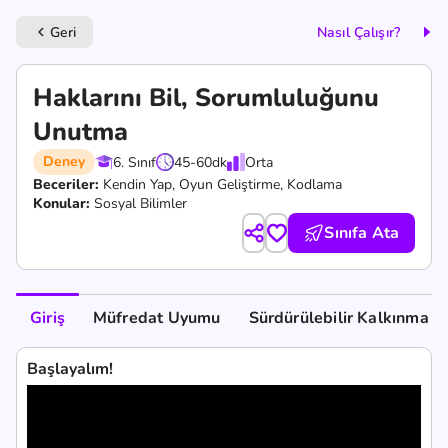
Geri
Nasıl Çalışır?
keyboard_arrow_left
Haklarını Bil, Sorumluluğunu
Unutma
Deney
6. Sınıf
45-60
dk
Orta
Beceriler:
Kendin Yap,
Oyun Geliştirme,
Kodlama
Konular:
Sosyal Bilimler
Sınıfa Ata
Giriş
Müfredat Uyumu
Sürdürülebilir Kalkınma A
Başlayalım!