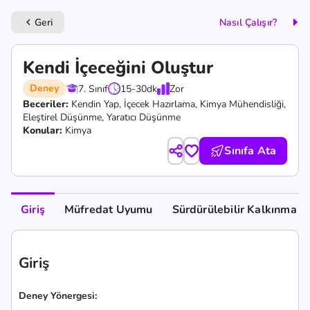
Geri
Nasıl Çalışır?
keyboard_arrow_left
Kendi İçeceğini Oluştur
Deney
7. Sınıf
15-30
dk
Zor
Beceriler:
Kendin Yap,
İçecek Hazırlama,
Kimya Mühendisliği,
Eleştirel Düşünme,
Yaratıcı Düşünme
Konular:
Kimya
Sınıfa Ata
Giriş
Müfredat Uyumu
Sürdürülebilir Kalkınma A
Giriş
Deney Yönergesi: