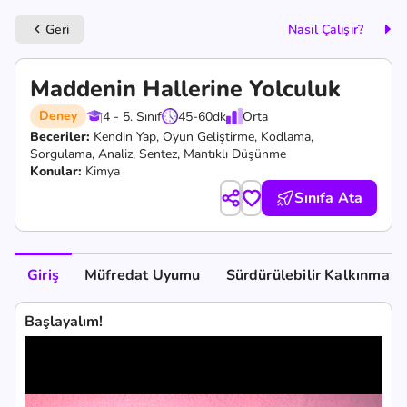
Geri
Nasıl Çalışır?
keyboard_arrow_left
Maddenin Hallerine Yolculuk
Deney
4 - 5. Sınıf
45-60
dk
Orta
Beceriler:
Kendin Yap,
Oyun Geliştirme,
Kodlama,
Sorgulama,
Analiz,
Sentez,
Mantıklı Düşünme
Konular:
Kimya
Sınıfa Ata
Giriş
Müfredat Uyumu
Sürdürülebilir Kalkınma A
Başlayalım!