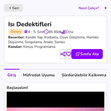
Geri
Nasıl Çalışır?
keyboard_arrow_left
Isı Dedektifleri
Deney
4 - 5. Sınıf
45-60
dk
Orta
Beceriler:
Kendin Yap,
Kodlama,
Oyun Geliştirme,
Mantıklı
Düşünme,
Sorgulama,
Analiz,
Sentez
Konular:
Kimya, Programlama
Sınıfa Ata
Giriş
Müfredat Uyumu
Sürdürülebilir Kalkınma A
Başlayalım!