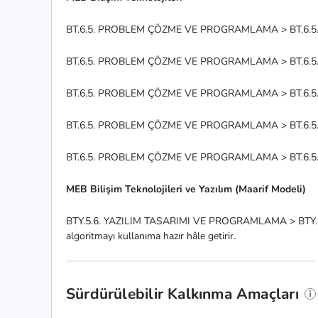
BT.6.5. PROBLEM ÇÖZME VE PROGRAMLAMA > BT.6.5.2. Prog
BT.6.5. PROBLEM ÇÖZME VE PROGRAMLAMA > BT.6.5.2. Prog
BT.6.5. PROBLEM ÇÖZME VE PROGRAMLAMA > BT.6.5.2. Prog
BT.6.5. PROBLEM ÇÖZME VE PROGRAMLAMA > BT.6.5.2. Progr
BT.6.5. PROBLEM ÇÖZME VE PROGRAMLAMA > BT.6.5.2. Prog
MEB Bilişim Teknolojileri ve Yazılım (Maarif Modeli)
BTY.5.6. YAZILIM TASARIMI VE PROGRAMLAMA > BTY.5.6.2. 
algoritmayı kullanıma hazır hâle getirir.
Sürdürülebilir Kalkınma Amaçları