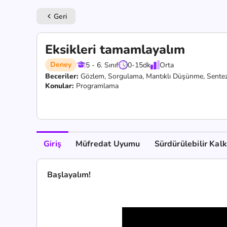
Geri
keyboard_arrow_left
Eksikleri tamamlayalım
Deney
5 - 6. Sınıf
0-15
dk
Orta
Beceriler:
Gözlem,
Sorgulama,
Mantıklı Düşünme,
Sente
Konular:
Programlama
Giriş
Müfredat Uyumu
Sürdürülebilir Kal
Başlayalım!