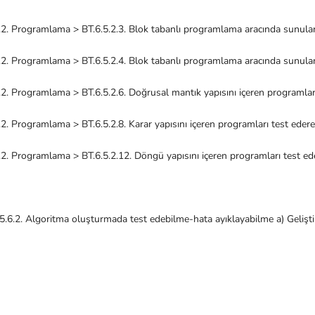
ramlama > BT.6.5.2.3. Blok tabanlı programlama aracında sunulan bi
ramlama > BT.6.5.2.4. Blok tabanlı programlama aracında sunulan bir 
ramlama > BT.6.5.2.6. Doğrusal mantık yapısını içeren programları te
amlama > BT.6.5.2.8. Karar yapısını içeren programları test ederek h
ramlama > BT.6.5.2.12. Döngü yapısını içeren programları test ederek
Algoritma oluşturmada test edebilme-hata ayıklayabilme a) Geliştirdiği