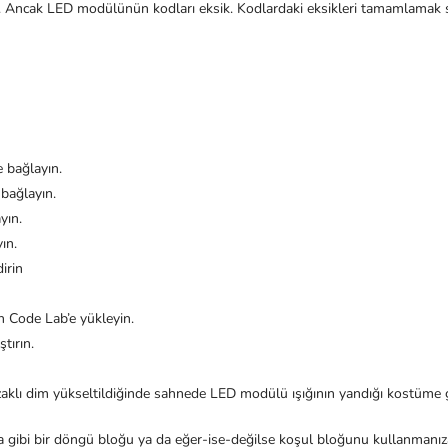
. Ancak LED modülünün kodları eksik. Kodlardaki eksikleri tamamlamak s
 bağlayın.
 bağlayın.
yın.
ın.
irin
n Code Lab’e yükleyin.
tırın.
zaklı dim yükseltildiğinde sahnede LED modülü ışığının yandığı kostüme
 gibi bir döngü bloğu ya da eğer-ise-değilse koşul bloğunu kullanmanız