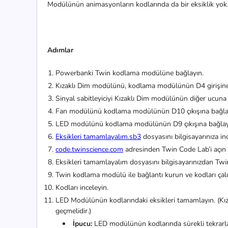
Modülünün animasyonların kodlarında da bir eksiklik yok
Adımlar
Powerbanki Twin kodlama modülüne bağlayın.
Kızaklı Dim modülünü, kodlama modülünün D4 girişine
Sinyal sabitleyiciyi Kızaklı Dim modülünün diğer ucuna
Fan modülünü kodlama modülünün D10 çıkışına bağla
LED modülünü kodlama modülünün D9 çıkışına bağlay
Eksikleri tamamlayalım.sb3
dosyasını bilgisayarınıza ind
code.twinscience.com
adresinden Twin Code Lab’i açın
Eksikleri tamamlayalım dosyasını bilgisayarınızdan Twi
Twin kodlama modülü ile bağlantı kurun ve kodları çalış
Kodları inceleyin.
LED Modülünün kodlarındaki eksikleri tamamlayın. (Kı
geçmelidir.)
İpucu:
LED modülünün kodlarında sürekli tekrarla