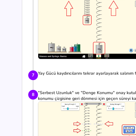
Yay Gücü kaydırıcılarını tekrar ayarlayarak salınım 
7
"Serbest Uzunluk" ve "Denge Konumu" onay kutuları
8
konumu çizgisine geri dönmesi için geçen süreyi k