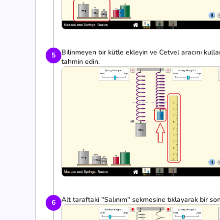
Bilinmeyen bir kütle ekleyin ve Cetvel aracını kull
5
tahmin edin.
Alt taraftaki "Salınım" sekmesine tıklayarak bir son
6