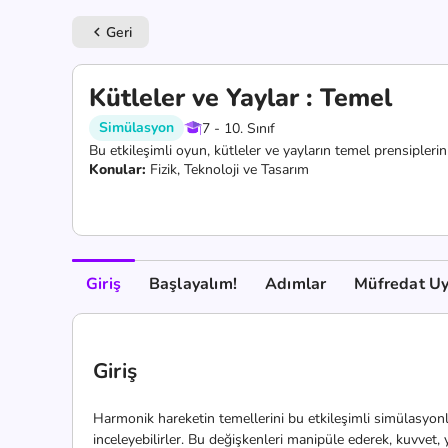
Geri
keyboard_arrow_left
Kütleler ve Yaylar : Temel
Simülasyon
7 - 10. Sınıf
Bu etkileşimli oyun, kütleler ve yayların temel prensipleri
Konular:
Fizik, Teknoloji ve Tasarım
Giriş
Başlayalım!
Adımlar
Müfredat U
Giriş
Harmonik hareketin temellerini bu etkileşimli simülasyonla 
inceleyebilirler. Bu değişkenleri manipüle ederek, kuvvet, y