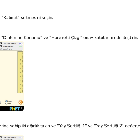
"Kalınlık" sekmesini seçin.
 "Dinlenme Konumu" ve "Hareketli Çizgi" onay kutularını etkinleştirin.
ne sahip iki ağırlık takın ve "Yay Sertliği 1" ve "Yay Sertliği 2" değerler