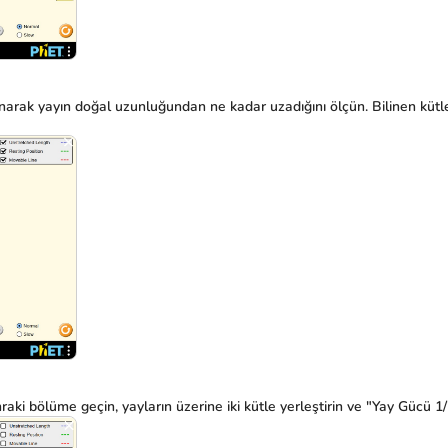
anarak yayın doğal uzunluğundan ne kadar uzadığını ölçün. Bilinen kütl
raki bölüme geçin, yayların üzerine iki kütle yerleştirin ve "Yay Gücü 1/