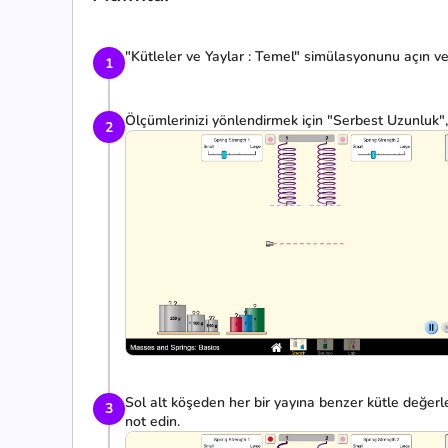
"Kütleler ve Yaylar : Temel" simülasyonunu açın ve 
1
Ölçümlerinizi yönlendirmek için "Serbest Uzunluk",
2
Sol alt köşeden her bir yayına benzer kütle değerleri
3
not edin.