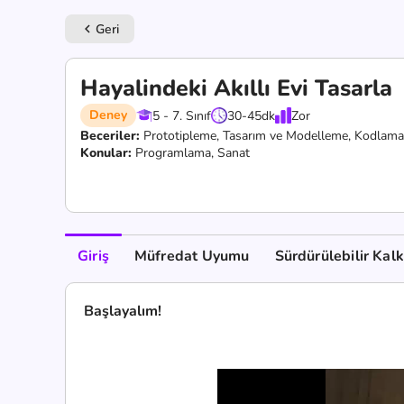
Geri
keyboard_arrow_left
Hayalindeki Akıllı Evi Tasarla
Deney
5 - 7. Sınıf
30-45
dk
Zor
Beceriler:
Prototipleme,
Tasarım ve Modelleme,
Kodlama
Konular:
Programlama, Sanat
Giriş
Müfredat Uyumu
Sürdürülebilir Kal
Başlayalım!