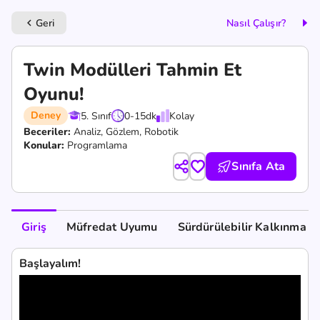
Geri
Nasıl Çalışır?
keyboard_arrow_left
Twin Modülleri Tahmin Et
Oyunu!
Deney
5. Sınıf
0-15
dk
Kolay
Beceriler:
Analiz,
Gözlem,
Robotik
Konular:
Programlama
Sınıfa Ata
Giriş
Müfredat Uyumu
Sürdürülebilir Kalkınma A
Başlayalım!