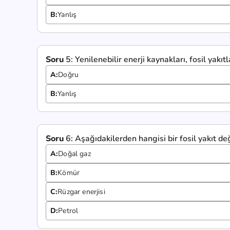
B:
Yanlış
Soru
5:
Yenilenebilir enerji kaynakları, fosil yakı
A:
Doğru
B:
Yanlış
Soru
6:
Aşağıdakilerden hangisi bir fosil yakıt değ
A:
Doğal gaz
B:
Kömür
C:
Rüzgar enerjisi
D:
Petrol