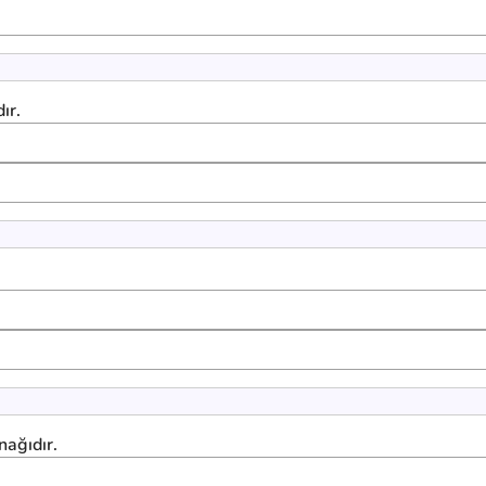
ır.
nağıdır.