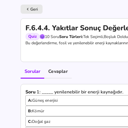
Geri
keyboard_arrow_left
F.6.4.4. Yakıtlar Sonuç Değer
Quiz
10 Soru
Soru Türleri:
Tek Seçimli,
Boşluk Doldu
Bu değerlendirme, fosil ve yenilenebilir enerji kaynaklarının ö
Sorular
Cevaplar
Soru
1:
_____ yenilenebilir bir enerji kaynağıdır.
A:
Güneş enerjisi
B:
Kömür
C:
Doğal gaz