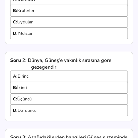
B:
Kraterler
C:
Uydular
D:
Yıldızlar
Soru
2:
Dünya, Güneş’e yakınlık sırasına göre
________ gezegendir.
A:
Birinci
B:
İkinci
C:
Üçüncü
D:
Dördüncü
Soru
3:
Aşağıdakilerden hangileri Güneş sisteminde