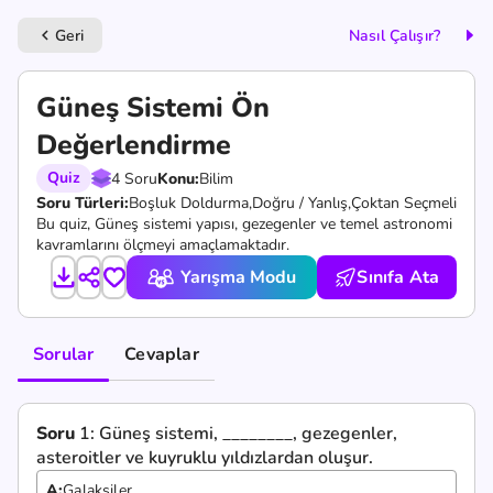
Geri
Nasıl Çalışır?
keyboard_arrow_left
Güneş Sistemi Ön
Değerlendirme
Quiz
4 Soru
Konu:
Bilim
Soru Türleri:
Boşluk Doldurma,
Doğru / Yanlış,
Çoktan Seçmeli
Bu quiz, Güneş sistemi yapısı, gezegenler ve temel astronomi
kavramlarını ölçmeyi amaçlamaktadır.
Yarışma Modu
Sınıfa Ata
Sorular
Cevaplar
Soru
1:
Güneş sistemi, ________, gezegenler,
asteroitler ve kuyruklu yıldızlardan oluşur.
A:
Galaksiler