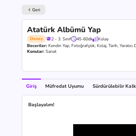
Geri
keyboard_arrow_left
Atatürk Albümü Yap
Deney
2 - 3. Sınıf
45-60
dk
Kolay
Beceriler:
Kendin Yap,
Fotoğrafçılık,
Kolaj,
Tarih,
Yaratıcı
Konular:
Sanat
Giriş
Müfredat Uyumu
Sürdürülebilir Kal
Başlayalım!