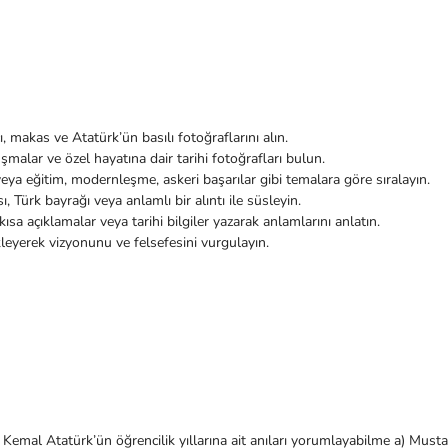
cı, makas ve Atatürk’ün basılı fotoğraflarını alın.
uşmalar ve özel hayatına dair tarihi fotoğrafları bulun.
veya eğitim, modernleşme, askeri başarılar gibi temalara göre sıralayın.
 Türk bayrağı veya anlamlı bir alıntı ile süsleyin.
ısa açıklamalar veya tarihi bilgiler yazarak anlamlarını anlatın.
kleyerek vizyonunu ve felsefesini vurgulayın.
 Atatürk’ün öğrencilik yıllarına ait anıları yorumlayabilme a) Mustafa K