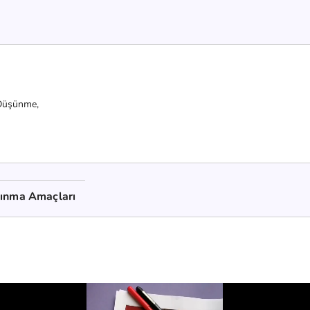
 Düşünme,
kınma Amaçları