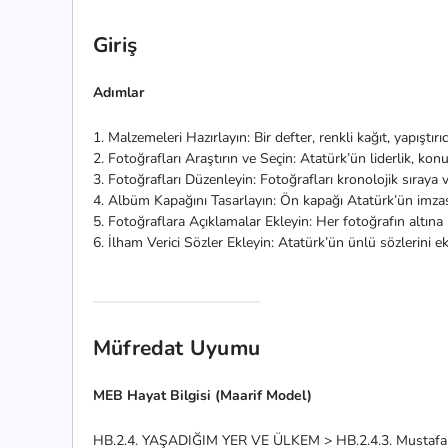
Giriş
Adımlar
1. Malzemeleri Hazırlayın: Bir defter, renkli kağıt, yapıştırı
2. Fotoğrafları Araştırın ve Seçin: Atatürk’ün liderlik, kon
3. Fotoğrafları Düzenleyin: Fotoğrafları kronolojik sıraya 
4. Albüm Kapağını Tasarlayın: Ön kapağı Atatürk’ün imzası,
5. Fotoğraflara Açıklamalar Ekleyin: Her fotoğrafın altına k
6. İlham Verici Sözler Ekleyin: Atatürk’ün ünlü sözlerini e
Müfredat Uyumu
MEB Hayat Bilgisi (Maarif Model)
HB.2.4. YAŞADIĞIM YER VE ÜLKEM > HB.2.4.3. Mustafa Kemal