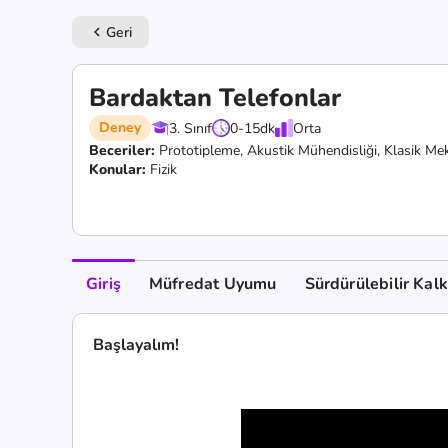
Geri
keyboard_arrow_left
Bardaktan Telefonlar
Deney
3. Sınıf
0-15
dk
Orta
Beceriler:
Prototipleme,
Akustik Mühendisliği,
Klasik Me
Konular:
Fizik
Giriş
Müfredat Uyumu
Sürdürülebilir Kal
Başlayalım!