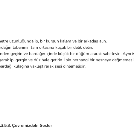
metre uzunluğunda ip, bir kurşun kalem ve bir arkadaş alın.
dağın tabanının tam ortasına küçük bir delik delin.
ğinden geçirin ve bardağın içinde küçük bir düğüm atarak sabitleyin. Aynı iş
aşarak ipi gergin ve düz hale getirin. İpin herhangi bir nesneye değmemesi 
rdağı kulağına yaklaştırarak sesi dinlemelidir.
F.3.5.3. Çevremizdeki Sesler