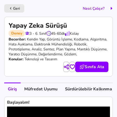
Geri
Nasıl Çalışır?
keyboard_arrow_left
Yapay Zeka Sürüşü
Deney
3 - 6. Sınıf
45-60
dk
Kolay
Beceriler:
Kendin Yap,
Görüntü İşleme,
Kodlama,
Algoritma,
Hata Ayıklama,
Elektronik Mühendisliği,
Robotik,
Prototipleme,
Analiz,
Sentez,
Plan Yapma,
Mantıklı Düşünme,
Yaratıcı Düşünme,
Değerlendirme,
Gözlem,
Konular:
Teknoloji ve Tasarım
Sınıfa Ata
Giriş
Müfredat Uyumu
Sürdürülebilir Kalkınma A
Başlayalım!