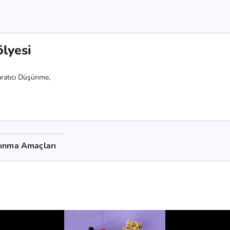
lyesi
aratıcı Düşünme,
kınma Amaçları