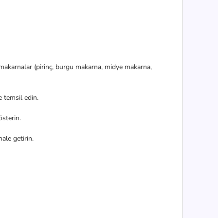
ı makarnalar (pirinç, burgu makarna, midye makarna,
 temsil edin.
sterin.
ale getirin.