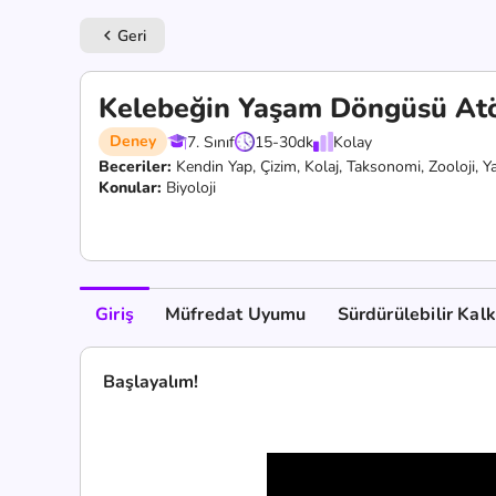
Geri
keyboard_arrow_left
Kelebeğin Yaşam Döngüsü Atö
Deney
7. Sınıf
15-30
dk
Kolay
Beceriler:
Kendin Yap,
Çizim,
Kolaj,
Taksonomi,
Zooloji,
Y
Konular:
Biyoloji
Giriş
Müfredat Uyumu
Sürdürülebilir Kal
Başlayalım!