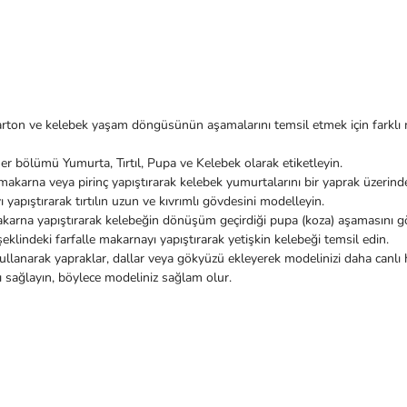
i karton ve kelebek yaşam döngüsünün aşamalarını temsil etmek için farkl
er bölümü Yumurta, Tırtıl, Pupa ve Kelebek olarak etiketleyin.
akarna veya pirinç yapıştırarak kelebek yumurtalarını bir yaprak üzerinde
 yapıştırarak tırtılın uzun ve kıvrımlı gövdesini modelleyin.
karna yapıştırarak kelebeğin dönüşüm geçirdiği pupa (koza) aşamasını gö
indeki farfalle makarnayı yapıştırarak yetişkin kelebeği temsil edin.
ullanarak yapraklar, dallar veya gökyüzü ekleyerek modelinizi daha canlı h
 sağlayın, böylece modeliniz sağlam olur.