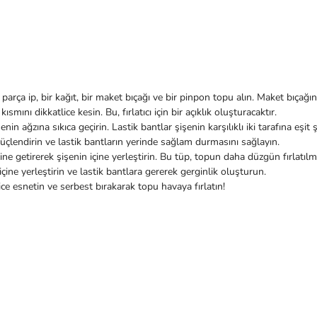
ir parça ip, bir kağıt, bir maket bıçağı ve bir pinpon topu alın. Maket bıçağı
smını dikkatlice kesin. Bu, fırlatıcı için bir açıklık oluşturacaktır.
enin ağzına sıkıca geçirin. Lastik bantlar şişenin karşılıklı iki tarafına eşit ş
 güçlendirin ve lastik bantların yerinde sağlam durmasını sağlayın.
line getirerek şişenin içine yerleştirin. Bu tüp, topun daha düzgün fırlatılm
ine yerleştirin ve lastik bantlara gererek gerginlik oluşturun.
yice esnetin ve serbest bırakarak topu havaya fırlatın!