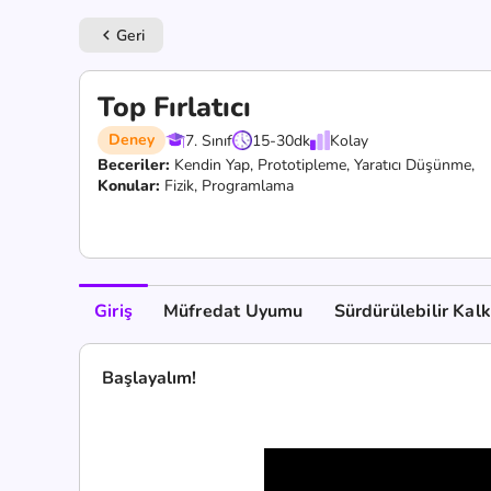
Geri
keyboard_arrow_left
Top Fırlatıcı
Deney
7. Sınıf
15-30
dk
Kolay
Beceriler:
Kendin Yap,
Prototipleme,
Yaratıcı Düşünme,
Konular:
Fizik, Programlama
Giriş
Müfredat Uyumu
Sürdürülebilir Kal
Başlayalım!