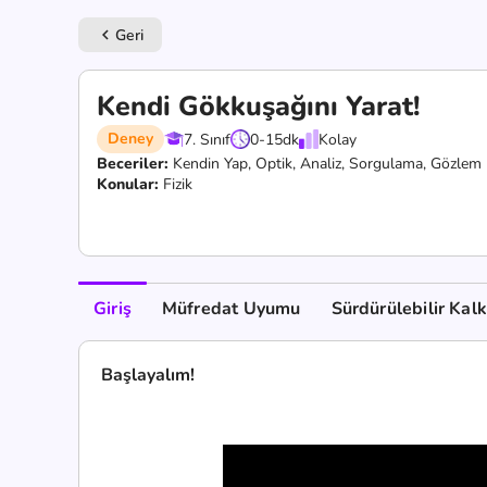
Geri
keyboard_arrow_left
Kendi Gökkuşağını Yarat!
Deney
7. Sınıf
0-15
dk
Kolay
Beceriler:
Kendin Yap,
Optik,
Analiz,
Sorgulama,
Gözlem
Konular:
Fizik
Giriş
Müfredat Uyumu
Sürdürülebilir Kal
Başlayalım!