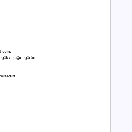
t edin.
n gökkuşağını görün.
keşfedin!