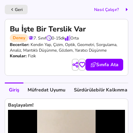
Geri
Nasıl Çalışır?
keyboard_arrow_left
Bu İşte Bir Terslik Var
Deney
7. Sınıf
0-15
dk
Orta
Beceriler:
Kendin Yap,
Çizim,
Optik,
Geometri,
Sorgulama,
Analiz,
Mantıklı Düşünme,
Gözlem,
Yaratıcı Düşünme
Konular:
Fizik
Sınıfa Ata
Giriş
Müfredat Uyumu
Sürdürülebilir Kalkınma A
Başlayalım!