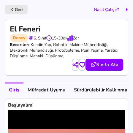
Geri
Nasıl Çalışır?
keyboard_arrow_left
El Feneri
Deney
6. Sınıf
15-30
dk
Zor
Beceriler:
Kendin Yap,
Robotik,
Makine Mühendisliği,
Elektronik Mühendisliği,
Prototipleme,
Plan Yapma,
Yaratıcı
Düşünme,
Mantıklı Düşünme,
Sınıfa Ata
Giriş
Müfredat Uyumu
Sürdürülebilir Kalkınma A
Başlayalım!