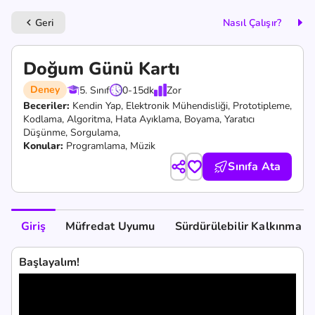
Geri
Nasıl Çalışır?
keyboard_arrow_left
Doğum Günü Kartı
Deney
5. Sınıf
0-15
dk
Zor
Beceriler:
Kendin Yap,
Elektronik Mühendisliği,
Prototipleme,
Kodlama,
Algoritma,
Hata Ayıklama,
Boyama,
Yaratıcı
Düşünme,
Sorgulama,
Konular:
Programlama, Müzik
Sınıfa Ata
Giriş
Müfredat Uyumu
Sürdürülebilir Kalkınma A
Başlayalım!