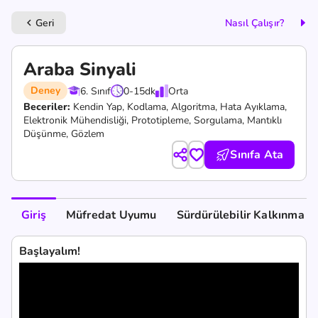
Geri
Nasıl Çalışır?
keyboard_arrow_left
Araba Sinyali
Deney
6. Sınıf
0-15
dk
Orta
Beceriler:
Kendin Yap,
Kodlama,
Algoritma,
Hata Ayıklama,
Elektronik Mühendisliği,
Prototipleme,
Sorgulama,
Mantıklı
Düşünme,
Gözlem
Sınıfa Ata
Giriş
Müfredat Uyumu
Sürdürülebilir Kalkınma A
Başlayalım!