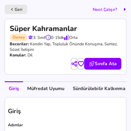
Geri
Nasıl Çalışır?
keyboard_arrow_left
Süper Kahramanlar
Deney
3. Sınıf
0-15
dk
Orta
Beceriler:
Kendin Yap,
Topluluk Önünde Konuşma,
Sentez,
Sözel İletişim
Konular:
Dil
Sınıfa Ata
Giriş
Müfredat Uyumu
Sürdürülebilir Kalkınma A
Giriş
Adımlar