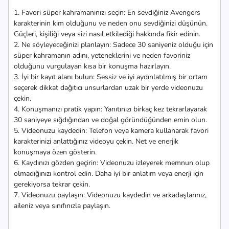
1. Favori süper kahramanınızı seçin: En sevdiğiniz Avengers
karakterinin kim olduğunu ve neden onu sevdiğinizi düşünün.
Güçleri, kişiliği veya sizi nasıl etkilediği hakkında fikir edinin.
2. Ne söyleyeceğinizi planlayın: Sadece 30 saniyeniz olduğu için
süper kahramanın adını, yeteneklerini ve neden favoriniz
olduğunu vurgulayan kısa bir konuşma hazırlayın.
3. İyi bir kayıt alanı bulun: Sessiz ve iyi aydınlatılmış bir ortam
seçerek dikkat dağıtıcı unsurlardan uzak bir yerde videonuzu
çekin.
4. Konuşmanızı pratik yapın: Yanıtınızı birkaç kez tekrarlayarak
30 saniyeye sığdığından ve doğal göründüğünden emin olun.
5. Videonuzu kaydedin: Telefon veya kamera kullanarak favori
karakterinizi anlattığınız videoyu çekin. Net ve enerjik
konuşmaya özen gösterin.
6. Kaydınızı gözden geçirin: Videonuzu izleyerek memnun olup
olmadığınızı kontrol edin. Daha iyi bir anlatım veya enerji için
gerekiyorsa tekrar çekin.
7. Videonuzu paylaşın: Videonuzu kaydedin ve arkadaşlarınız,
aileniz veya sınıfınızla paylaşın.