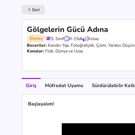
Geri
keyboard_arrow_left
Gölgelerin Gücü Adına
Deney
5. Sınıf
0-15
dk
Kolay
Beceriler:
Kendin Yap,
Fotoğrafçılık,
Çizim,
Yaratıcı Düşü
Konular:
Fizik, Dünya ve Uzay
Giriş
Müfredat Uyumu
Sürdürülebilir Kal
Başlayalım!