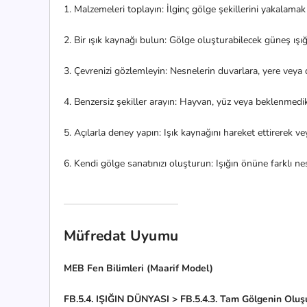
1. Malzemeleri toplayın: İlginç gölge şekillerini yakalamak i
2. Bir ışık kaynağı bulun: Gölge oluşturabilecek güneş ışığı
3. Çevrenizi gözlemleyin: Nesnelerin duvarlara, yere veya 
4. Benzersiz şekiller arayın: Hayvan, yüz veya beklenmedi
5. Açılarla deney yapın: Işık kaynağını hareket ettirerek ve
6. Kendi gölge sanatınızı oluşturun: Işığın önüne farklı nes
Müfredat Uyumu
MEB Fen Bilimleri (Maarif Model)
FB.5.4. IŞIĞIN DÜNYASI > FB.5.4.3. Tam Gölgenin Olu