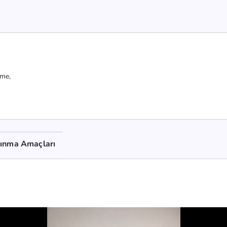
nme,
kınma Amaçları