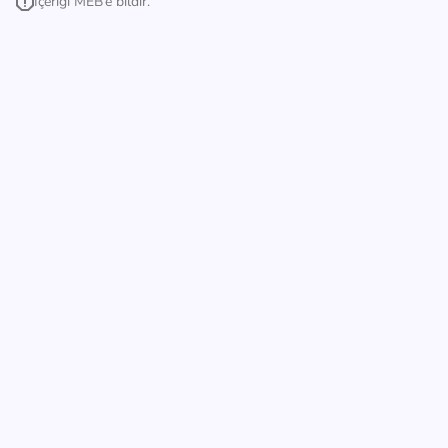
İçeriği MEB’e bildir.