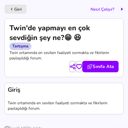
Geri
Nasıl Çalışır?
keyboard_arrow_left
Twin'de yapmayı en çok
sevdiğin şey ne?😁 😆
Tartışma
Twin ortamında en sevilen faaliyeti sormakta ve fikirlerin
paylaşıldığı forum.
Sınıfa Ata
Giriş
Twin ortamında en sevilen faaliyeti sormakta ve fikirlerin
paylaşıldığı forum.