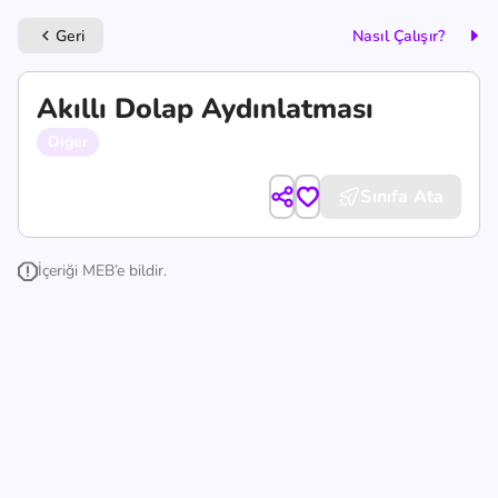
Geri
Nasıl Çalışır?
keyboard_arrow_left
Akıllı Dolap Aydınlatması
Diğer
Sınıfa Ata
İçeriği MEB’e bildir.