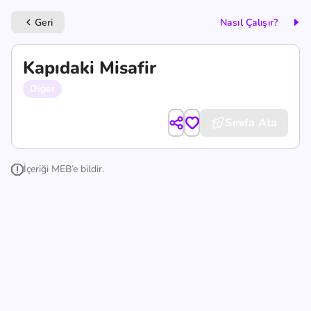
Geri
Nasıl Çalışır?
keyboard_arrow_left
Kapıdaki Misafir
Diğer
Sınıfa Ata
İçeriği MEB’e bildir.