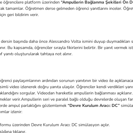
e öğrencilere platform üzerinden
“Ampullerin Bağlanma Şekilleri Ön 
rak tamamlar. Öğretmen derse gelmeden öğrenci yanıtlarını inceler. Öğre
çin geri bildirim verir.
 dersin başında daha önce Alessandro Volta ismini duyup duymadıkları soru
lınır. Bu kapsamda, öğrenciler sırayla fikirlerini belirtir. Bir yanıt vermek 
nıf yanıtı oluşturularak tahtaya not alınır.
renci paylaşımlarının ardından sorunun yanıtının bir video ile açıklanaca
isimli video izlenerek doğru yanıta ulaşılır. Öğrenciler kendi verdikleri yanıt
landığını sorgular. Videodan hareketle ampullerin bağlanması açıklanır.
nekler verir.Ampullerin seri ve paralel bağlı olduğu devrelerde oluşan fa
lerde ampul parlaklığını gözlemlemek
“Devre Kurulum Aracı: DC”
simülas
mlar izlenir:
formu üzerinden Devre Kurulum Aracı: DC simülasyon açılır.
lığına tıklanır.