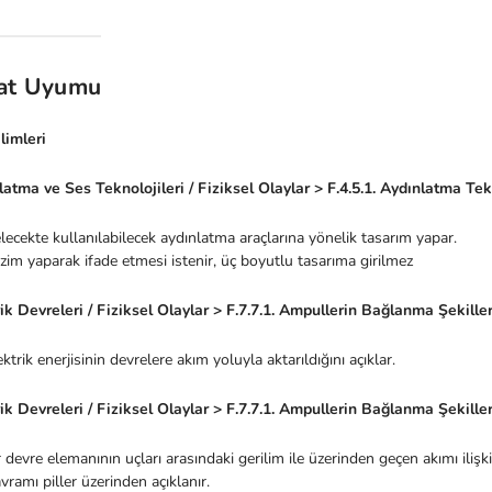
at Uyumu
limleri
latma ve Ses Teknolojileri / Fiziksel Olaylar > F.4.5.1. Aydınlatma Tek
elecekte kullanılabilecek aydınlatma araçlarına yönelik tasarım yapar.
izim yaparak ifade etmesi istenir, üç boyutlu tasarıma girilmez
rik Devreleri / Fiziksel Olaylar > F.7.7.1. Ampullerin Bağlanma Şekiller
ektrik enerjisinin devrelere akım yoluyla aktarıldığını açıklar.
rik Devreleri / Fiziksel Olaylar > F.7.7.1. Ampullerin Bağlanma Şekiller
r devre elemanının uçları arasındaki gerilim ile üzerinden geçen akımı ilişki
avramı piller üzerinden açıklanır.