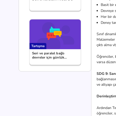
Basit bir
Devreye s
Her bir d
Deney tam
Sınıf dinam
Malzemeler
çıktı alma vb
Tartışma
Seri ve paralel bağlı
Öğrenciler, b
devreler için günlük
yaşamdan birer örnek
varsa düzenl
paylaş.
SDG 9: Sana
bağlanmasına
ve altyapı ça
Derinleşti
Ardından Tw
öğrenciler, s