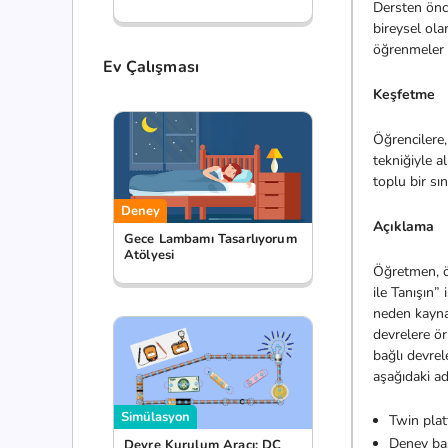
Dersten önc
bireysel ola
öğrenmeler i
Ev Çalışması
Keşfetme
Öğrencilere,
tekniğiyle a
toplu bir sı
Deney
Açıklama
Gece Lambamı Tasarlıyorum
Atölyesi
Öğretmen, öğ
ile Tanışın” 
neden kaynak
devrelere ör
bağlı devre
aşağıdaki adı
Simülasyon
Twin plat
Deney baş
Devre Kurulum Aracı: DC