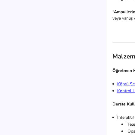
“Ampulleri
veya yanlış 
Malzem
Öğretmen K
Köprü Şe
Kontrol L
Derste Kul
İnteraktif
Tel
Opsi