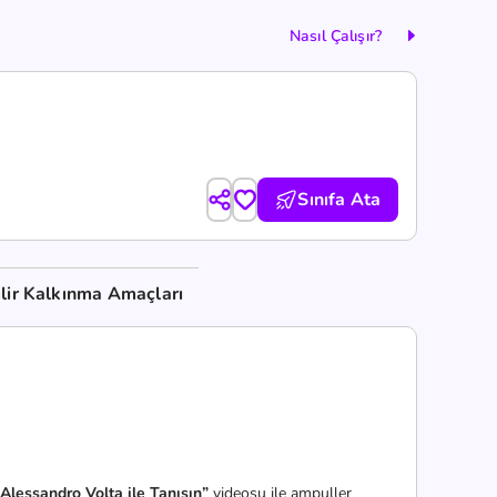
Nasıl Çalışır?
Sınıfa Ata
lir Kalkınma Amaçları
 Alessandro Volta ile Tanışın”
videosu ile ampuller