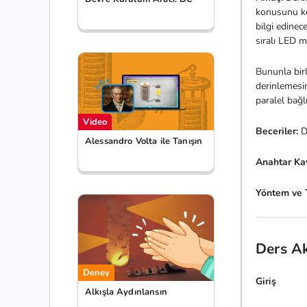
konusunu ke
bilgi edinec
sıralı LED m
Bununla bir
derinlemesin
paralel bağ
Video
Beceriler:
D
Alessandro Volta ile Tanışın
Anahtar Ka
Yöntem ve 
Ders Ak
Deney
Giriş
Alkışla Aydınlansın