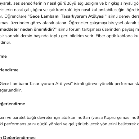
ayarak, ses sensörlerinin nasıl gürültüyü algıladığını ve bir çıkış sinyali gö
yicilerin nasıl çalıştığını ve ışık kontrolü için nasıl kullanılabileceğini öğr
r. Öğrencilere
"Gece Lambamı Tasarlıyorum Atölyesi"
isimli deney ders
ası üzerinden görev olarak atanır. Öğrenciler çalışmayı bireysel olarak 
 maddeler neden önemlidir?”
isimli forum tartışması üzerinden paylaşım
bir sonraki dersin başında toplu geri bildirim verir. Fiber optik kabloda 
dırılır.
rme
rlendirme
“Gece Lambamı Tasarlıyorum Atölyesi” isimli göreve yönelik performanslar
ğerlendirir.
eğerlendirme
seri ve paralel bağlı devreler için aldıkları notları (varsa Köprü şeması notl
 performanslarını güçlü yönleri ve geliştirilebilecek yönlerini belirterek 
n Değerlendirmesi