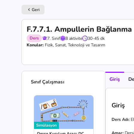
Geri
keyboard_arrow_left
F.7.7.1. Ampullerin Bağlanma Ş
Ders
7. Sınıf
8 aktivite
30-45 dk
Konular:
Fizik, Sanat, Teknoloji ve Tasarım
Giriş
De
Sınıf Çalışması
Giriş
Ders Adı:
E
Simülasyon
Amaç:
Dersi
Devre Kurulum Aracı: DC