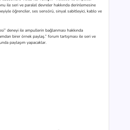
u ile seri ve paralel devreler hakkında derinlemesine
eyiyle öğrenciler, s
es sensörü, sinyal sabitleyici, kablo ve
si” deneyi ile ampullerin bağlanması hakkında
şamdan birer örnek paylaş.” forum tartışması ile seri ve
sunda paylaşım yapacaklar.