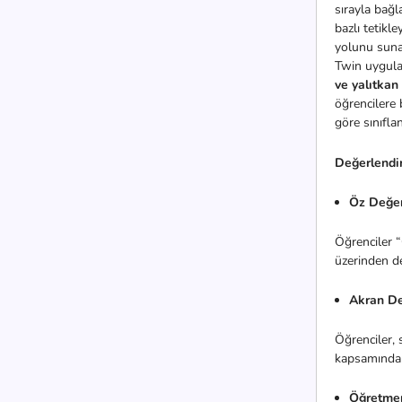
sırayla bağl
bazlı tetikle
yolunu suna
Twin uygulam
ve yalıtkan
öğrencilere 
göre sınıflan
Değerlendi
Öz Değe
Öğrenciler 
üzerinden de
Akran D
Öğrenciler, 
kapsamındaki
Öğretme