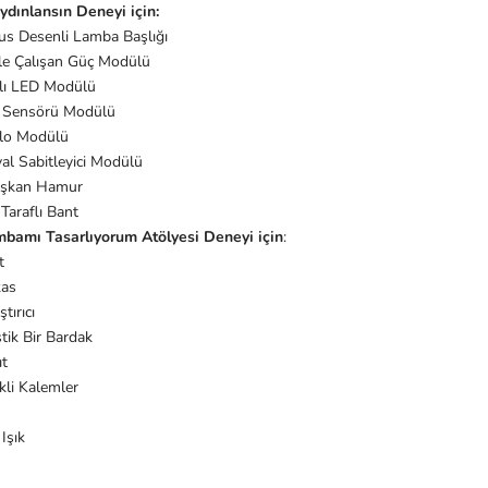
ydınlansın Deneyi için:
us Desenli Lamba Başlığı
 ile Çalışan Güç Modülü
alı LED Modülü
 Sensörü Modülü
lo Modülü
al Sabitleyici Modülü
ışkan Hamur
 Taraflı Bant
bamı Tasarlıyorum Atölyesi Deneyi için
:
t
as
ştırıcı
tik Bir Bardak
ıt
kli Kalemler
Işık