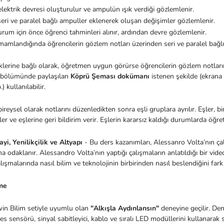
 elektrik devresi oluşturulur ve ampulün ışık verdiği gözlemlenir.
eri ve paralel bağlı ampuller eklenerek oluşan değişimler gözlemlenir.
urum için önce öğrenci tahminleri alınır, ardından devre gözlemlenir.
amlandığında öğrencilerin gözlem notları üzerinden seri ve paralel bağlı 
iklerine bağlı olarak, öğretmen uygun görürse öğrencilerin gözlem notlar
 bölümünde paylaşılan
Köprü Şeması dokümanı
istenen şekilde (ekrana
.) kullanılabilir.
ireysel olarak notlarını düzenledikten sonra eşli gruplara ayrılır. Eşler, bi
er ve eşlerine geri bildirim verir. Eşlerin kararsız kaldığı durumlarda öğ
yi, Yenilikçilik ve Altyapı
- Bu ders kazanımları, Alessanro Volta’nın ç
 odaklanır. Alessandro Volta’nın yaptığı çalışmaların anlatıldığı bir video
lışmalarında nasıl bilim ve teknolojinin birbirinden nasıl beslendiğini fark 
rme
in Bilim setiyle uyumlu olan
"Alkışla Aydınlansın"
deneyine geçilir. De
es sensörü, sinyal sabitleyici, kablo ve sıralı LED modüllerini kullanarak s