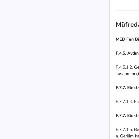
Müfred
MEB Fen Bi
F.4.5. Aydın
F.4.5.1.2. G
Tasarımını ç
F.7.7. Elekt
F.7.7.1.4. El
F.7.7. Elekt
F.7.7.1.5. Bi
a. Gerilim k