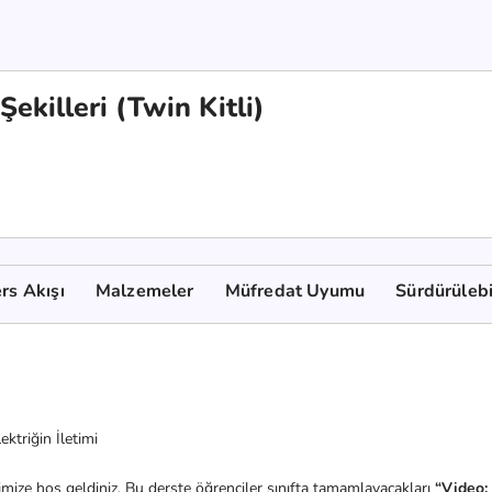
ekilleri (Twin Kitli)
rs Akışı
Malzemeler
Müfredat Uyumu
Sürdürülebi
lektriğin İletimi
mize hoş geldiniz. Bu derste öğrenciler sınıfta tamamlayacakları
“Video: