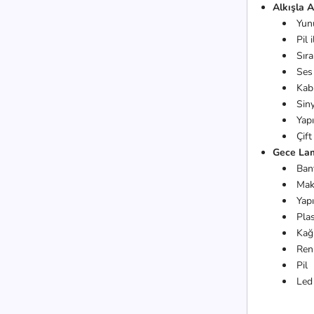
Alkışla A
Yun
Pil
Sır
Ses
Kab
Siny
Yap
Çift
Gece Lam
Ban
Mak
Yapı
Plas
Kağ
Ren
Pil
Led 