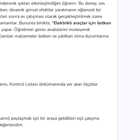
ndererek ışıkları etkinleştirdiğini öğrenrr. Bu deney, ses
etirken, dinamik görsel efektler yaratmanın eğlenceli bir
ten sonra ev çalışması olarak gerçekleştirilmek üzere
tamamlar. Bununla birlikte,
“Elektrikli araçlar için iletken
 yapar. Öğretmen görev analizlerini inceleyerek
kullanılan malzemeler iletken ve yalıtkan olma durumlarına
ını, Kontrol Listesi dokümanında yer alan ölçütler
arını) paylaşmak için bir araya geldikleri eşli çalışma
değerlendirir.