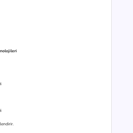
nolojileri
i
i
lendirir.