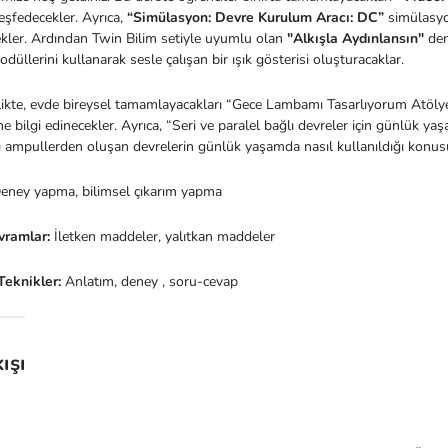
şfedecekler. Ayrıca,
“Simülasyon: Devre Kurulum Aracı: DC”
simülasyon
ekler. Ardından Twin Bilim setiyle uyumlu olan
"Alkışla Aydınlansın"
den
odüllerini kullanarak sesle çalışan bir ışık gösterisi oluşturacaklar.
likte, evde bireysel tamamlayacakları “Gece Lambamı Tasarlıyorum Atölye
e bilgi edinecekler. Ayrıca, “Seri ve paralel bağlı devreler için günlük ya
lı ampullerden oluşan devrelerin günlük yaşamda nasıl kullanıldığı konu
eney yapma, bilimsel çıkarım yapma
vramlar:
İletken maddeler, yalıtkan maddeler
Teknikler:
Anlatım, deney , soru-cevap
ışı