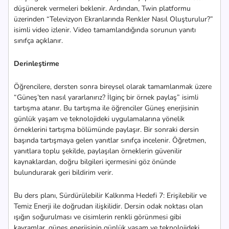
düşünerek vermeleri beklenir. Ardından, Twin platformu
üzerinden “Televizyon Ekranlarında Renkler Nasıl Oluşturulur?”
isimli video izlenir. Video tamamlandığında sorunun yanıtı
sınıfça açıklanır.
Derinleştirme
Öğrencilere, dersten sonra bireysel olarak tamamlanmak üzere
“Güneş’ten nasıl yararlanırız? İlginç bir örnek paylaş” isimli
tartışma atanır. Bu tartışma ile öğrenciler Güneş enerjisinin
günlük yaşam ve teknolojideki uygulamalarına yönelik
örneklerini tartışma bölümünde paylaşır. Bir sonraki dersin
başında tartışmaya gelen yanıtlar sınıfça incelenir. Öğretmen,
yanıtlara toplu şekilde, paylaşılan örneklerin güvenilir
kaynaklardan, doğru bilgileri içermesini göz önünde
bulundurarak geri bildirim verir.
Bu ders planı, Sürdürülebilir Kalkınma Hedefi 7: Erişilebilir ve
Temiz Enerji ile doğrudan ilişkilidir. Dersin odak noktası olan
ışığın soğurulması ve cisimlerin renkli görünmesi gibi
kavramlar, güneş enerjisinin günlük yaşam ve teknolojideki