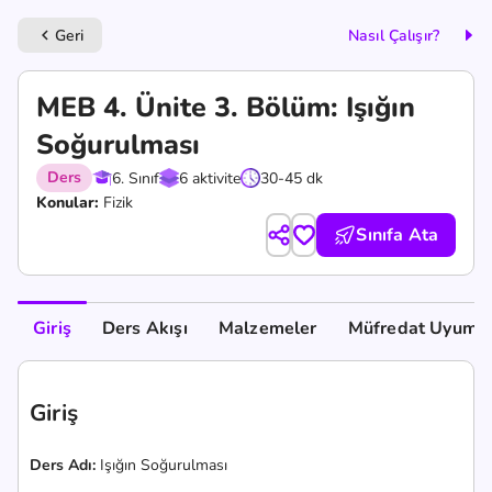
Geri
Nasıl Çalışır?
keyboard_arrow_left
MEB 4. Ünite 3. Bölüm: Işığın
Soğurulması
Ders
6. Sınıf
6 aktivite
30-45 dk
Konular:
Fizik
Sınıfa Ata
Giriş
Ders Akışı
Malzemeler
Müfredat Uyumu
Giriş
Ders Adı:
Işığın Soğurulması