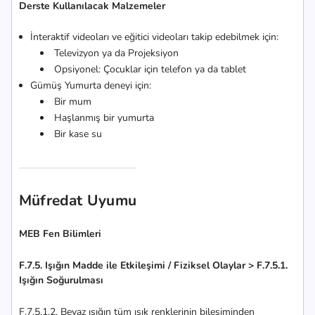
Derste Kullanılacak Malzemeler
İnteraktif videoları ve eğitici videoları takip edebilmek için:
Televizyon ya da Projeksiyon
Opsiyonel: Çocuklar için telefon ya da tablet
Gümüş Yumurta deneyi için:
Bir mum
Haşlanmış bir yumurta
Bir kase su
Müfredat Uyumu
MEB Fen Bilimleri
F.7.5. Işığın Madde ile Etkileşimi / Fiziksel Olaylar > F.7.5.1.
Işığın Soğurulması
F.7.5.1.2. Beyaz ışığın tüm ışık renklerinin bileşiminden