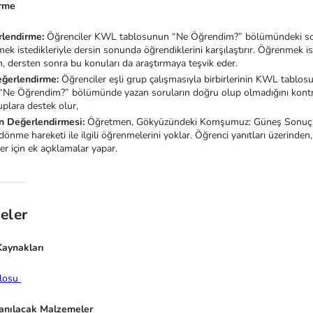
rme
lendirme:
Öğrenciler KWL tablosunun “Ne Öğrendim?” bölümündeki soruyu 
ek istedikleriyle dersin sonunda öğrendiklerini karşılaştırır. Öğrenmek i
 dersten sonra bu konuları da araştırmaya teşvik eder.
ğerlendirme:
Öğrenciler eşli grup çalışmasıyla birbirlerinin KWL tablosund
 “Ne Öğrendim?” bölümünde yazan soruların doğru olup olmadığını kontro
plara destek olur,
 Değerlendirmesi:
Öğretmen, Gökyüzündeki Komşumuz: Güneş Sonuç Değ
dönme hareketi ile ilgili öğrenmelerini yoklar. Öğrenci yanıtları üzerinden, 
r için ek açıklamalar yapar.
eler
aynakları
losu
lanılacak Malzemeler