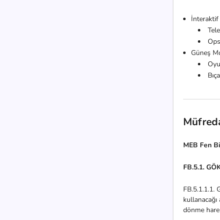
İnteraktif
Tel
Opsi
Güneş Mod
Oyun
Bıç
Müfred
MEB Fen Bil
FB.5.1. GÖ
FB.5.1.1.1. 
kullanacağı 
dönme hareke