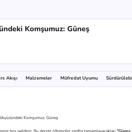
zündeki Komşumuz: Güneş
rs Akışı
Malzemeler
Müfredat Uyumu
Sürdürülebi
ökyüzündeki Komşumuz: Güneş
mize hoş geldiniz. Bu derste öğrenciler sınıfta tamamlayacakları
"Güneş 