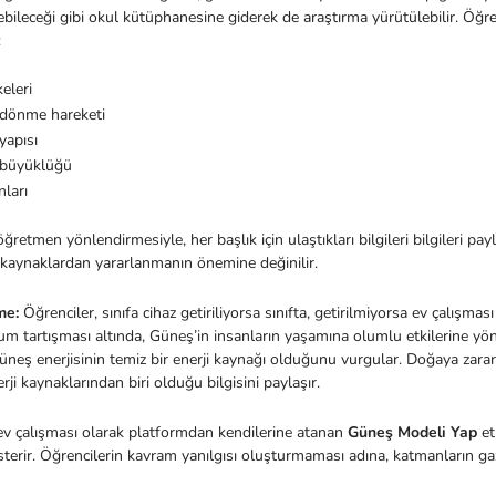
ilebileceği gibi okul kütüphanesine giderek de araştırma yürütülebilir. Öğ
:
eleri
 dönme hareketi
yapısı
 büyüklüğü
nları
ğretmen yönlendirmesiyle, her başlık için ulaştıkları bilgileri bilgileri pay
 kaynaklardan yararlanmanın önemine değinilir.
rme:
Öğrenciler, sınıfa cihaz getiriliyorsa sınıfta, getirilmiyorsa ev çalışması
rum tartışması altında, Güneş’in insanların yaşamına olumlu etkilerine yön
neş enerjisinin temiz bir enerji kaynağı olduğunu vurgular. Doğaya zar
erji kaynaklarından biri olduğu bilgisini paylaşır.
 ev çalışması olarak platformdan kendilerine atanan
Güneş Modeli Yap
et
sterir. Öğrencilerin kavram yanılgısı oluşturmaması adına, katmanların g