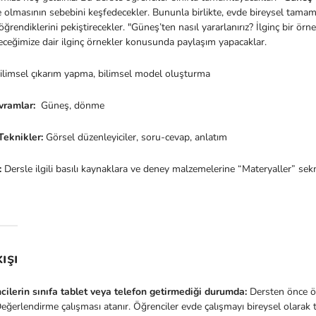
 olmasının sebebini keşfedecekler. Bununla birlikte, evde bireysel tamam
rendiklerini pekiştirecekler. "Güneş’ten nasıl yararlanırız? İlginç bir örn
eceğimize dair ilginç örnekler konusunda paylaşım yapacaklar.
limsel çıkarım yapma, bilimsel model oluşturma
vramlar:
Güneş, dönme
eknikler:
Görsel düzenleyiciler, soru-cevap, anlatım
:
Dersle ilgili basılı kaynaklara ve deney malzemelerine “Materyaller” sek
ışı
cilerin sınıfa tablet veya telefon getirmediği durumda:
Dersten önce ö
ğerlendirme çalışması atanır. Öğrenciler evde çalışmayı bireysel olarak