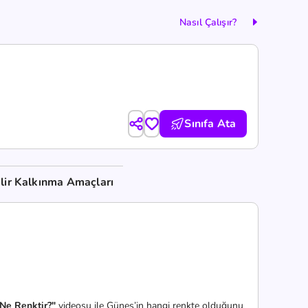
Nasıl Çalışır?
Sınıfa Ata
lir Kalkınma Amaçları
Ne Renktir?"
videosu ile Güneş’in hangi renkte olduğunu