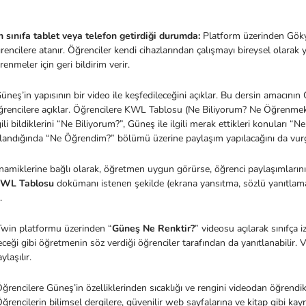
n sınıfa tablet veya telefon getirdiği durumda:
Platform üzerinden Gö
rencilere atanır. Öğrenciler kendi cihazlarından çalışmayı bireysel olarak
renmeler için geri bildirim verir.
eş’in yapısının bir video ile keşfedileceğini açıklar. Bu dersin amacının Gü
rencilere açıklar. Öğrencilere KWL Tablosu (Ne Biliyorum? Ne Öğrenmek İ
gili bildiklerini “Ne Biliyorum?”, Güneş ile ilgili merak ettikleri konuları
andığında “Ne Öğrendim?” bölümü üzerine paylaşım yapılacağını da vur
inamiklerine bağlı olarak, öğretmen uygun görürse, öğrenci paylaşımların
WL Tablosu
dokümanı istenen şekilde (ekrana yansıtma, sözlü yanıtlama, 
r.
Twin platformu üzerinden “
Güneş Ne Renktir?
” videosu açılarak sınıfça i
eceği gibi öğretmenin söz verdiği öğrenciler tarafından da yanıtlanabilir. Vi
ylaşılır.
ğrencilere Güneş’in özelliklerinden sıcaklığı ve rengini videodan öğrendikl
ğrencilerin bilimsel dergilere, güvenilir web sayfalarına ve kitap gibi kay