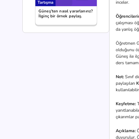
inceler.
Tartışma
Güneş’ten nasıl yararlanırız?
İlginç bir örnek paylaş.
Öğrencileri
çalışması öğ
da yanlış öğ
Öğretmen Gün
olduğunu öğ
Güneş ile il
ders tamaml
Not:
Sınıf d
paylaşılan
K
kullanılabili
Keşfetme:
yanıtlanabil
çıkarımlar pa
Açıklama:
Ö
duyurulur. Ö