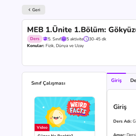
Geri
keyboard_arrow_left
MEB 1.Ünite 1.Bölüm: Gökyü
Ders
5. Sınıf
5 aktivite
30-45 dk
Konular:
Fizik, Dünya ve Uzay
Giriş
De
Sınıf Çalışması
Giriş
Ders Adı:
G
Video
Amaç:
Dersi
Güneş Ne Renktir?