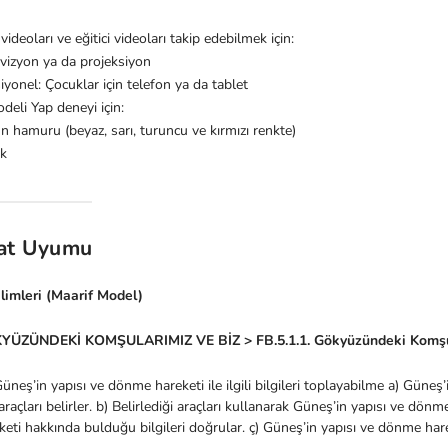
 videoları ve eğitici videoları takip edebilmek için:
evizyon ya da projeksiyon
yonel: Çocuklar için telefon ya da tablet
eli Yap deneyi için:
 hamuru (beyaz, sarı, turuncu ve kırmızı renkte)
ak
at Uyumu
imleri (Maarif Model)
KYÜZÜNDEKİ KOMŞULARIMIZ VE BİZ > FB.5.1.1. Gökyüzündeki Komş
Güneş’in yapısı ve dönme hareketi ile ilgili bilgileri toplayabilme a) Güneş’i
araçları belirler. b) Belirlediği araçları kullanarak Güneş’in yapısı ve dönm
ti hakkında bulduğu bilgileri doğrular. ç) Güneş’in yapısı ve dönme harek