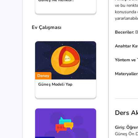
ve bu renkte
konusunda öğ
yararlanabil
Ev Çalışması
Beceriler:
Bi
Anahtar Ka
Yöntem ve T
Materyaller
Deney
Güneş Modeli Yap
Ders Ak
Giriş:
Öğren
Güneş Ön De