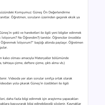
kyüzündeki Komşumuz: Güneş Ön Değerlendirme
 yanıtlar. Öğretmen, soruların üzerinden geçerek eksik ya
neş’in şekli ve hareketleri ile ilgili yeni bilgiler edinmek
stiyorum? Ne Öğrendim?) tanıtılır. Öğrenciler öncelikle
 “Ne Öğrenmek İstiyorum?” başlığı altında paylaşır. Öğretmen
gular.
ın kalıcı olması amacıyla Materyaller bölümünde
tahtaya çizme, deftere çizme, çıktı alma vb.)
zlenir. Videoda yer alan sorular sınıfça ortak olarak
deodan yola çıkarak Güneş’in özellikleri ile ilgili
eri, daha fazla bilgi edinmek için araştırma yapacakları
naklara başvurarak bilgi edinebileceği söylenir. Kaynaklar