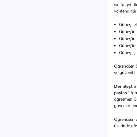
sınıfa getir
yönlendirilir
Güneş lek
Güneş’in
Güneş’in 
Güneş’in
Güneş ışı
Öğrenciler, ö
ve güvenilir
Derinleşti
paylaş
.” fo
öğretmen Gü
güvenilir en
Öğrenciler,
üzerinde gö