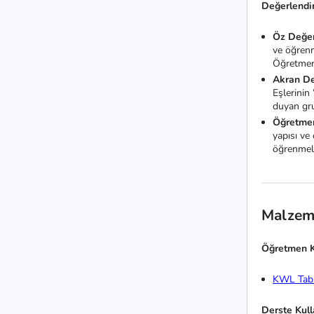
Değerlendi
Öz Değer
ve öğrenm
Öğretmen,
Akran De
Eşlerinin
duyan gru
Öğretmen
yapısı ve 
öğrenmele
Malzem
Öğretmen K
KWL Tab
Derste Kul