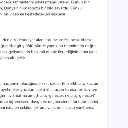
yönelik tahminlerini paylaşmaları istenir. Bunun için
 Dünya’nın ilk robotu bir bilgisayardır. Çünkü
 bir video ile keşfedecekleri açıklanır.
 izlenir. Videoda yer alan sorular sınıfça ortak olarak
 Öğrenciler giriş bölümünde yaptıkları tahminlerin doğru
k gelişmelerin birikimli olarak ilerlediğinin altını çizer.
in altı çizilir.
 amaçlarının olacağına dikkat çekilir. Elektrikli araç kavramı
ayrılır. Her gruptan elektrikli araçları tanıtan bir kavram
çler, aydınlatma amaçlı araç-gereçler, ev araç-gereçleri”
örürse öğrencilerin duygu ve düşüncelerini fark etmelerini
ı istenen şekilde (ekrana yansıtma, sözlü yanıtlama,