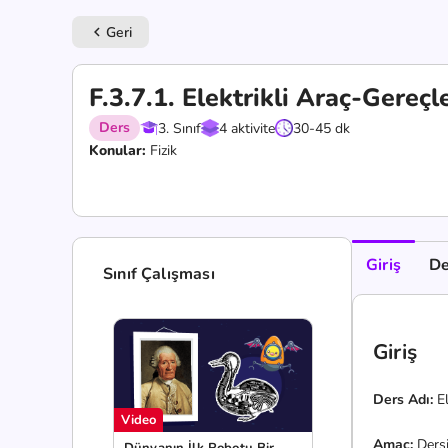
Geri
keyboard_arrow_left
F.3.7.1. Elektrikli Araç-Gereçl
Ders
3. Sınıf
4 aktivite
30-45 dk
Konular:
Fizik
Giriş
De
Sınıf Çalışması
Giriş
Ders Adı:
El
Video
Amaç:
Dersi
Dünyanın İlk Robotu Bir