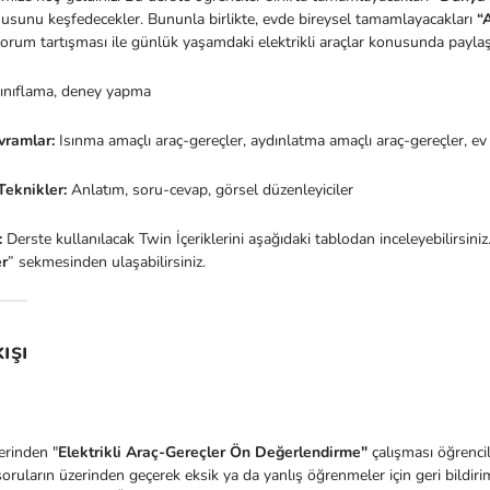
nusunu keşfedecekler. Bununla birlikte, evde bireysel tamamlayacakları
“
forum tartışması ile günlük yaşamdaki elektrikli araçlar konusunda payla
ınıflama, deney yapma
vramlar:
Isınma amaçlı araç-gereçler, aydınlatma amaçlı araç-gereçler, ev 
Teknikler:
Anlatım, soru-cevap, görsel düzenleyiciler
:
Derste kullanılacak Twin İçeriklerini aşağıdaki tablodan inceleyebilirsini
r
” sekmesinden ulaşabilirsiniz.
ışı
erinden "
Elektrikli Araç-Gereçler Ön Değerlendirme"
çalışması öğrencil
ruların üzerinden geçerek eksik ya da yanlış öğrenmeler için geri bildiri