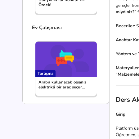
Ördek!
gereçler ko
miydiniz?
” 
Beceriler:
S
Ev Çalışması
Anahtar Ka
Yöntem ve 
Materyaller
Tartışma
“
Malzemele
Araba kullanacak olsanız
elektrikli bir araç seçer
miydiniz?
Ders Ak
Giriş
Platform üz
Öğretmen, so