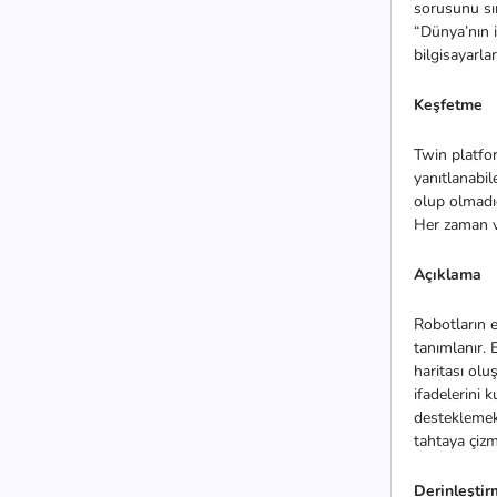
sorusunu sın
“Dünya’nın i
bilgisayarla
Keşfetme
Twin platfo
yanıtlanabil
olup olmadığ
Her zaman va
Açıklama
Robotların el
tanımlanır. 
haritası olu
ifadelerini 
desteklemek
tahtaya çizme
Derinleşti