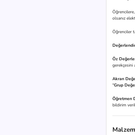
Öğrencilere
olsanız elek
Öğrenciler t
Değerlendi
Öz Değerle
gerekçesini 
Akran Değe
"
Grup Değe
Öğretmen D
bildirim ver
Malzem