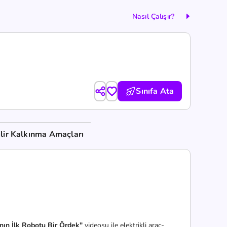
Nasıl Çalışır?
Sınıfa Ata
lir Kalkınma Amaçları
nın İlk Robotu Bir Ördek"
videosu ile elektrikli araç-