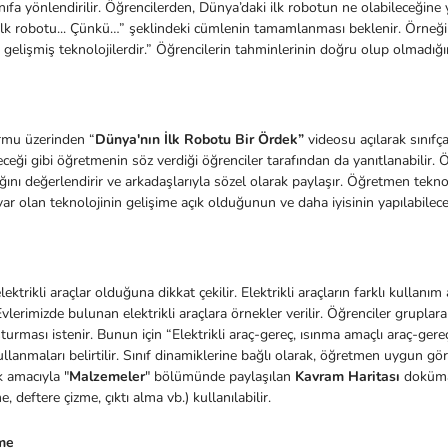
ıfa yönlendirilir. Öğrencilerden, Dünya’daki ilk robotun ne olabileceğine 
lk robotu... Çünkü…” şeklindeki cümlenin tamamlanması beklenir. Örneğin,
r gelişmiş teknolojilerdir.” Öğrencilerin tahminlerinin doğru olup olmadığını
rmu üzerinden “
Dünya'nın İlk Robotu Bir Ördek”
videosu açılarak sınıfça
eceği gibi öğretmenin söz verdiği öğrenciler tarafından da yanıtlanabilir.
ını değerlendirir ve arkadaşlarıyla sözel olarak paylaşır. Öğretmen teknoloji
r olan teknolojinin gelişime açık olduğunun ve daha iyisinin yapılabileceğin
ektrikli araçlar olduğuna dikkat çekilir. Elektrikli araçların farklı kullanım
Evlerimizde bulunan elektrikli araçlara örnekler verilir. Öğrenciler gruplara 
şturması istenir. Bunun için “Elektrikli araç-gereç, ısınma amaçlı araç-gere
kullanmaları belirtilir. Sınıf dinamiklerine bağlı olarak, öğretmen uygun g
 amacıyla "
Malzemeler
" bölümünde paylaşılan
Kavram Haritası
doküman
, deftere çizme, çıktı alma vb.) kullanılabilir.
rme