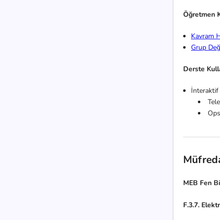
Öğretmen K
Kavram H
Grup Değ
Derste Kul
İnteraktif
Tel
Opsi
Müfred
MEB Fen Bi
F.3.7. Elekt