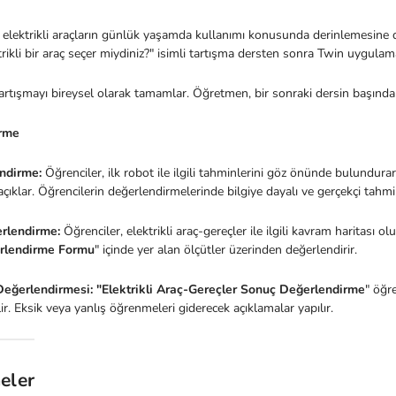
, elektrikli araçların günlük yaşamda kullanımı konusunda derinlemesin
trikli bir araç seçer miydiniz?" isimli tartışma dersten sonra Twin uygula
artışmayı bireysel olarak tamamlar. Öğretmen, bir sonraki dersin başında
rme
ndirme:
Öğrenciler, ilk robot ile ilgili tahminlerini göz önünde bulundurar
açıklar. Öğrencilerin değerlendirmelerinde bilgiye dayalı ve gerçekçi tahm
rlendirme:
Öğrenciler, elektrikli araç-gereçler ile ilgili kavram haritası 
rlendirme Formu
" içinde yer alan ölçütler üzerinden değerlendirir.
eğerlendirmesi: "Elektrikli Araç-Gereçler Sonuç Değerlendirme
" öğre
ilir. Eksik veya yanlış öğrenmeleri giderecek açıklamalar yapılır.
eler