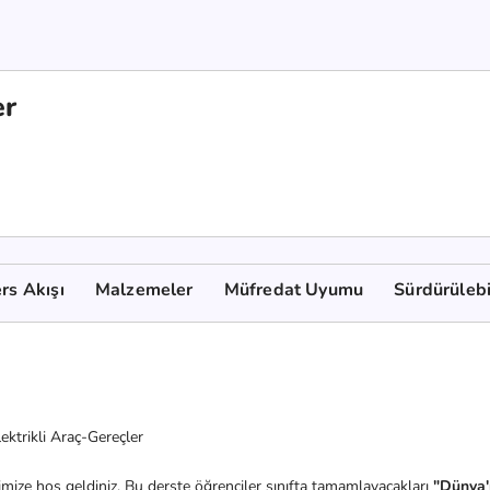
er
rs Akışı
Malzemeler
Müfredat Uyumu
Sürdürülebi
ektrikli Araç-Gereçler
mize hoş geldiniz. Bu derste öğrenciler sınıfta tamamlayacakları
"Dünya'