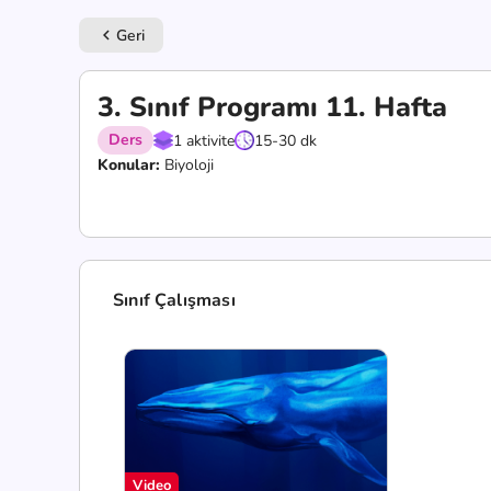
Geri
keyboard_arrow_left
3. Sınıf Programı 11. Hafta
Ders
1 aktivite
15-30 dk
Konular:
Biyoloji
Sınıf Çalışması
Video