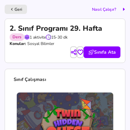
Geri
Nasıl Çalışır?
keyboard_arrow_left
2. Sınıf Programı 29. Hafta
Ders
1 aktivite
15-30 dk
Konular:
Sosyal Bilimler
Sınıfa Ata
Sınıf Çalışması