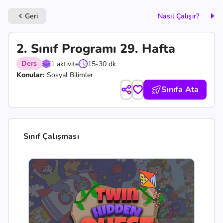
Geri
Nasıl Çalışır?
keyboard_arrow_left
2. Sınıf Programı 29. Hafta
Ders
1 aktivite
15-30 dk
Konular:
Sosyal Bilimler
Sınıfa Ata
Sınıf Çalışması