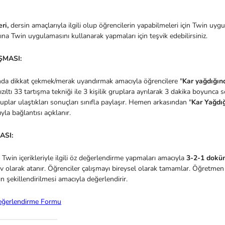
eri,
dersin amaçlarıyla ilgili olup öğrencilerin yapabilmeleri için Twin uyg
ına Twin uygulamasını kullanarak yapmaları için teşvik edebilirsiniz.
ŞMASI:
nda dikkat çekmek/merak uyandırmak amacıyla öğrencilere "
Kar yağdığınd
ızıltı 33 tartışma tekniği ile 3 kişilik gruplara ayrılarak 3 dakika boyunca s
ruplar ulaştıkları sonuçları sınıfla paylaşır. Hemen arkasından "
Kar Yağdığ
la bağlantısı açıklanır.
ASI:
 Twin içerikleriyle ilgili öz değerlendirme yapmaları amacıyla
3-2-1 dokü
v olarak atanır. Öğrenciler çalışmayı bireysel olarak tamamlar. Öğretmen 
ın şekillendirilmesi amacıyla değerlendirir.
eğerlendirme Formu