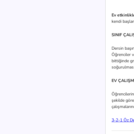
Ev etkinlikl
kendi başlar
SINIF ÇALI
Dersin başı
Öğrenciler v
bittiğinde g
soğurulmasıy
EV ÇALIŞM
Öğrencilerin
şekilde göre
çalışmaların
3-2-1 Öz D