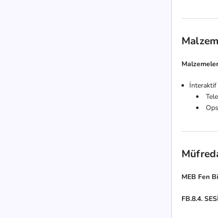
Malzem
Malzemele
İnteraktif
Tel
Opsi
Müfred
MEB Fen Bil
FB.8.4. SE