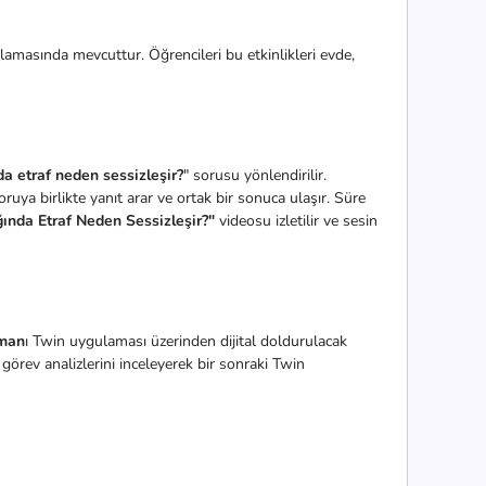
ulamasında mevcuttur. Öğrencileri bu etkinlikleri evde,
a etraf neden sessizleşir?
" sorusu yönlendirilir.
oruya birlikte yanıt arar ve ortak bir sonuca ulaşır. Süre
ında Etraf Neden Sessizleşir?"
videosu izletilir ve sesin
man
ı Twin uygulaması üzerinden dijital doldurulacak
görev analizlerini inceleyerek bir sonraki Twin