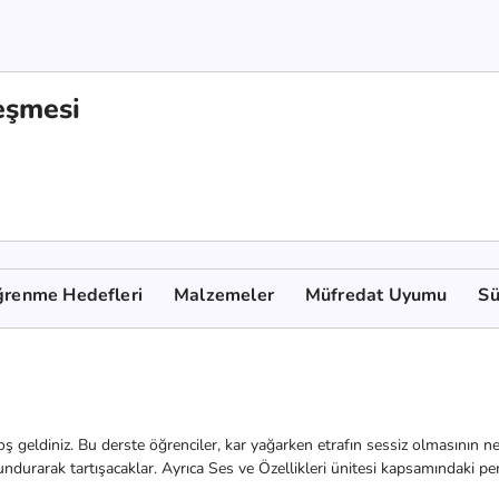
eşmesi
renme Hedefleri
Malzemeler
Müfredat Uyumu
Sü
oş geldiniz. Bu derste öğrenciler, kar yağarken etrafın sessiz olmasını
durarak tartışacaklar. Ayrıca Ses ve Özellikleri ünitesi kapsamındaki p