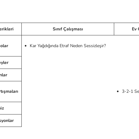
erikleri
Sınıf Çalışması
Ev 
olar
Kar Yağdığında Etraf Neden Sessizleşir?
yler
nlar
tışmaları
3-2-1 Ses
iz
syonlar