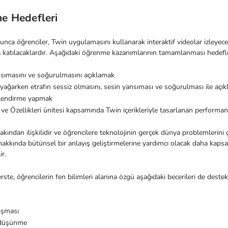
e Hedefleri
nca öğrenciler, Twin uygulamasını kullanarak interaktif videolar izleyec
a katılacaklardır. Aşağıdaki öğrenme kazanımlarının tamamlanması hedefl
sımasını ve soğurulmasını açıklamak
yağarken etrafın sessiz olmasını, sesin yansıması ve soğurulması ile açık
lendirme yapmak
ve Özellikleri ünitesi kapsamında Twin içerikleriyle tasarlanan performan
yakından ilişkilidir ve öğrencilere teknolojinin gerçek dünya problemlerini 
hakkında bütünsel bir anlayış geliştirmelerine yardımcı olacak daha kapsayı
ir.
rste, öğrencilerin fen bilimleri alanına özgü aşağıdaki becerileri de destek
ışması
l düşünme