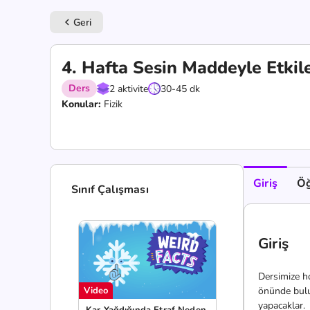
Geri
keyboard_arrow_left
4. Hafta Sesin Maddeyle Etkil
Ders
2 aktivite
30-45 dk
Konular:
Fizik
Giriş
Öğ
Sınıf Çalışması
Giriş
Dersimize h
Video
önünde bulun
yapacaklar.
Kar Yağdığında Etraf Neden