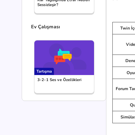
Sessizleşir?
Ev Çalışması
Twin İç
Vide
Dene
Tartışma
Oyu
3-2-1 Ses ve Özellikleri
Forum Tar
Qu
Simüla