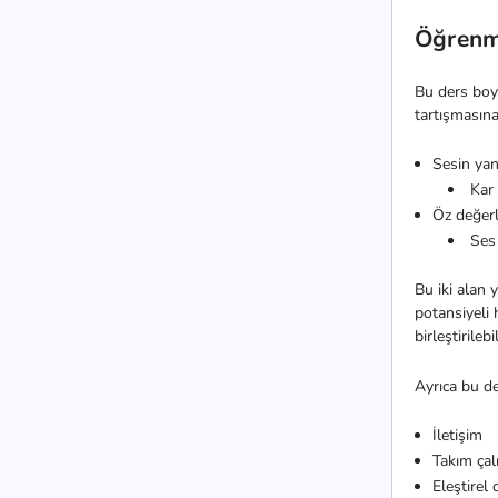
Öğrenm
Bu ders boyu
tartışmasın
Sesin yan
Kar 
Öz değer
Ses 
Bu iki alan 
potansiyeli 
birleştirilebil
Ayrıca bu de
İletişim
Takım çal
Eleştire