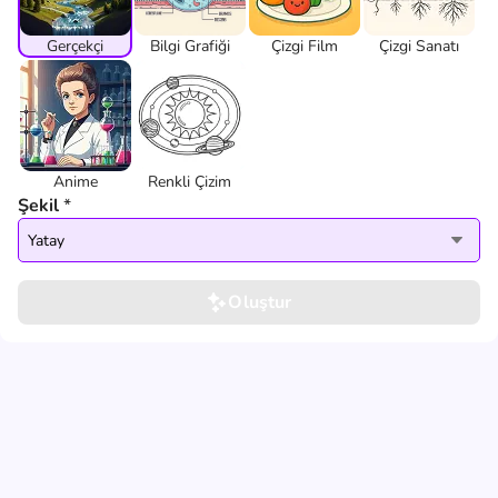
Gerçekçi
Bilgi Grafiği
Çizgi Film
Çizgi Sanatı
Anime
Renkli Çizim
Şekil
*
Yatay
Oluştur