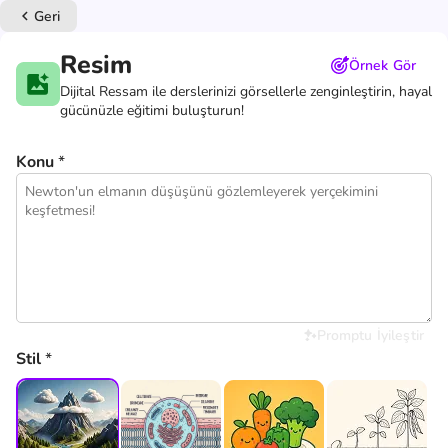
Geri
keyboard_arrow_left
Resim
Örnek Gör
Dijital Ressam ile derslerinizi görsellerle zenginleştirin, hayal
gücünüzle eğitimi buluşturun!
Konu
*
Promptu İyileştir
Stil
*