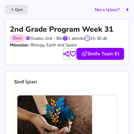
Geri
Necə İşləyir?
keyboard_arrow_left
2nd Grade Program Week 31
Dərs
Grades 2nd - 8th
1 aktivite
15-30 dk
Mövzular:
Biology, Earth and Space
Sinifə Təyin Et
Sinif İşləri