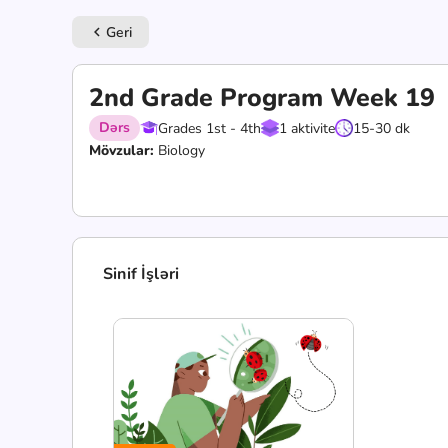
Geri
keyboard_arrow_left
2nd Grade Program Week 19
Dərs
Grades 1st - 4th
1 aktivite
15-30 dk
Mövzular:
Biology
Sinif İşləri