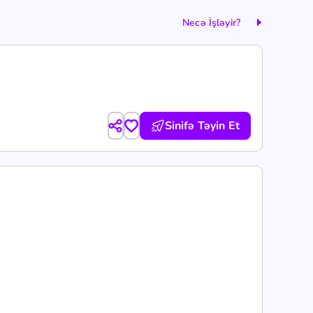
Necə İşləyir?
Sinifə Təyin Et