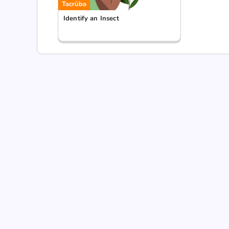
Təcrübə
Identify an Insect