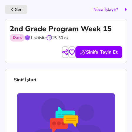
Geri
Necə İşləyir?
keyboard_arrow_left
2nd Grade Program Week 15
Dərs
1 aktivite
15-30 dk
Sinifə Təyin Et
Sinif İşləri