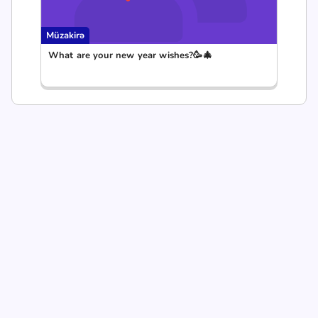
Müzakirə
What are your new year wishes?🥳🎄