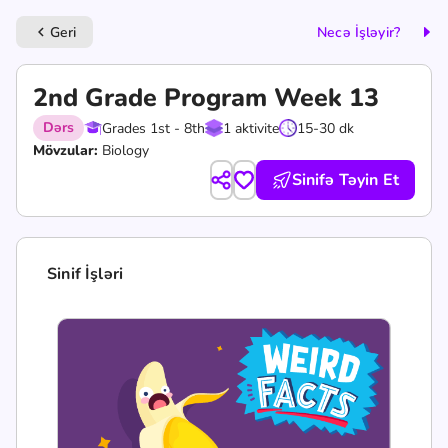
Geri
Necə İşləyir?
keyboard_arrow_left
2nd Grade Program Week 13
Dərs
Grades 1st - 8th
1 aktivite
15-30 dk
Mövzular:
Biology
Sinifə Təyin Et
Sinif İşləri