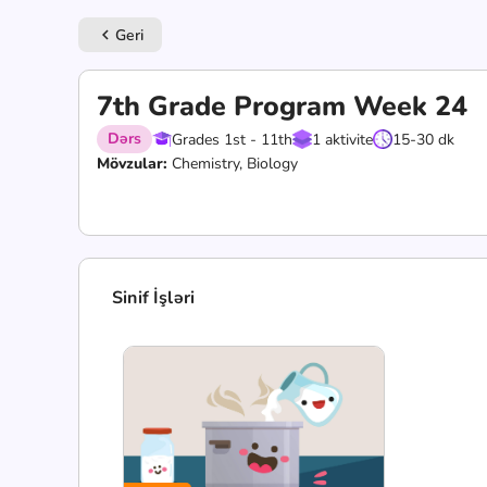
Geri
keyboard_arrow_left
7th Grade Program Week 24
Dərs
Grades 1st - 11th
1 aktivite
15-30 dk
Mövzular:
Chemistry, Biology
Sinif İşləri