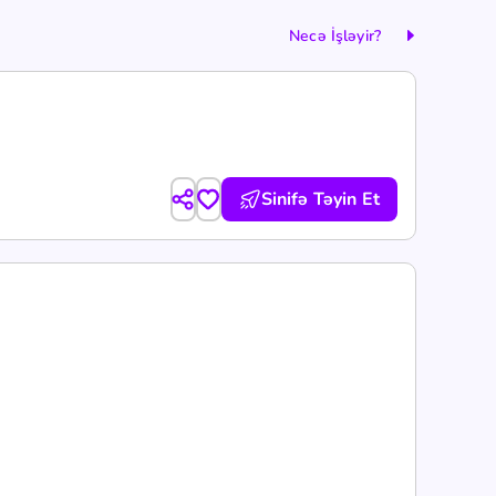
Necə İşləyir?
Sinifə Təyin Et