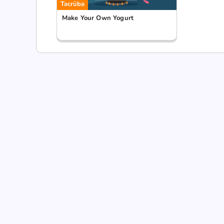
Təcrübə
Make Your Own Yogurt