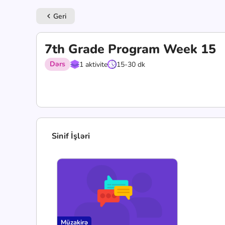
Geri
keyboard_arrow_left
7th Grade Program Week 15
Dərs
1 aktivite
15-30 dk
Sinif İşləri
Müzakirə