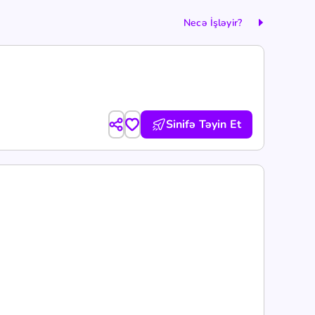
Necə İşləyir?
Sinifə Təyin Et