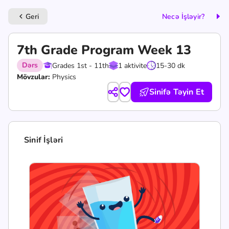
Geri
Necə İşləyir?
keyboard_arrow_left
7th Grade Program Week 13
Dərs
Grades 1st - 11th
1 aktivite
15-30 dk
Mövzular:
Physics
Sinifə Təyin Et
Sinif İşləri