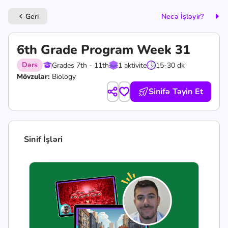
Geri
Necə İşləyir?
keyboard_arrow_left
6th Grade Program Week 31
Dərs
Grades 7th - 11th
1 aktivite
15-30 dk
Mövzular:
Biology
Sinifə Təyin Et
Sinif İşləri