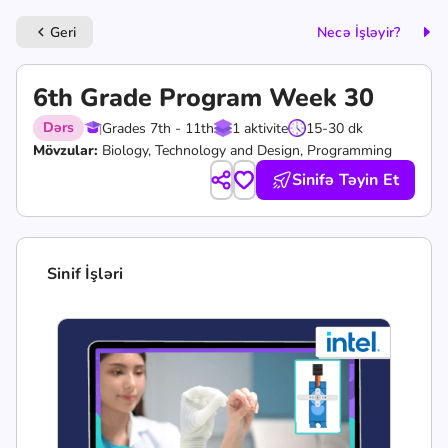
Geri
Necə İşləyir?
keyboard_arrow_left
6th Grade Program Week 30
Dərs
Grades 7th - 11th
1 aktivite
15-30 dk
Mövzular:
Biology, Technology and Design, Programming
Sinifə Təyin Et
Sinif İşləri