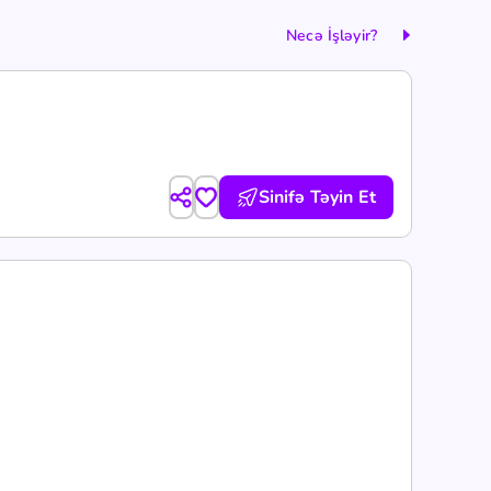
Necə İşləyir?
Sinifə Təyin Et