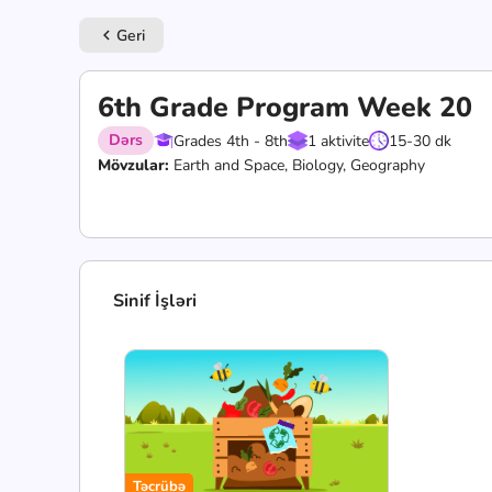
Geri
keyboard_arrow_left
6th Grade Program Week 20
Dərs
Grades 4th - 8th
1 aktivite
15-30 dk
Mövzular:
Earth and Space, Biology, Geography
Sinif İşləri
Təcrübə