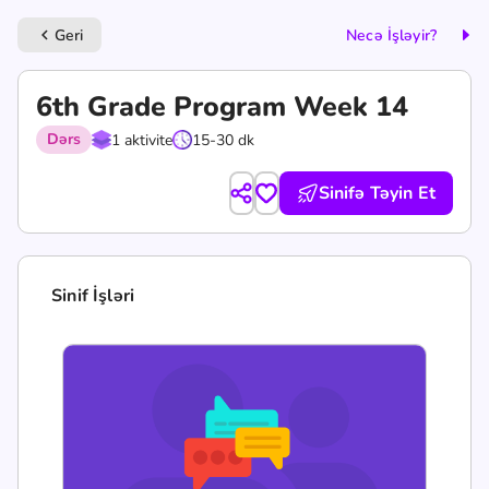
Geri
Necə İşləyir?
keyboard_arrow_left
6th Grade Program Week 14
Dərs
1 aktivite
15-30 dk
Sinifə Təyin Et
Sinif İşləri