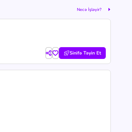
Necə İşləyir?
Sinifə Təyin Et