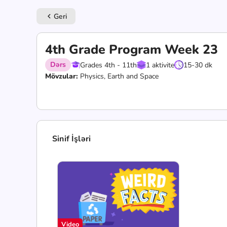
Geri
keyboard_arrow_left
4th Grade Program Week 23
Dərs
Grades 4th - 11th
1 aktivite
15-30 dk
Mövzular:
Physics, Earth and Space
Sinif İşləri
Video