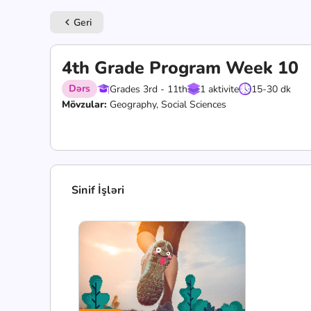
Geri
keyboard_arrow_left
4th Grade Program Week 10
Dərs
Grades 3rd - 11th
1 aktivite
15-30 dk
Mövzular:
Geography, Social Sciences
Sinif İşləri