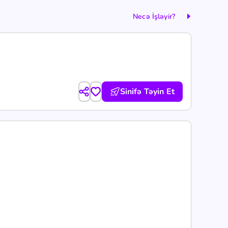
Necə İşləyir?
Sinifə Təyin Et