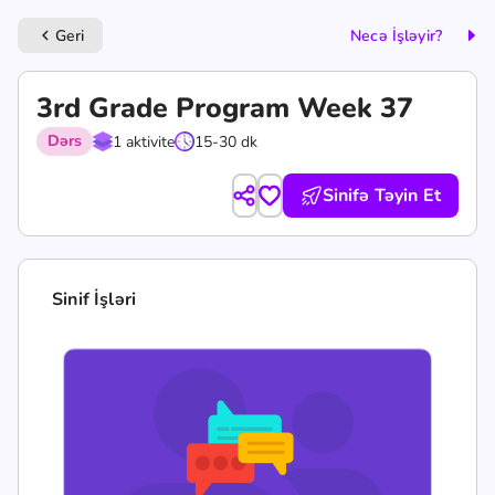
Geri
Necə İşləyir?
keyboard_arrow_left
3rd Grade Program Week 37
Dərs
1 aktivite
15-30 dk
Sinifə Təyin Et
Sinif İşləri