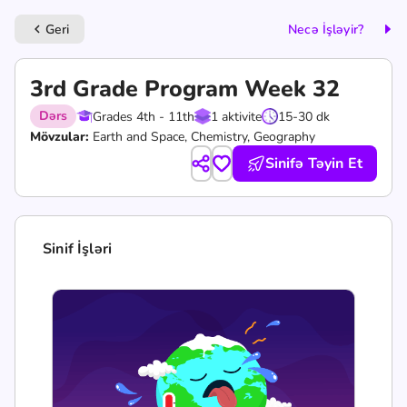
Geri
Necə İşləyir?
keyboard_arrow_left
3rd Grade Program Week 32
Dərs
Grades 4th - 11th
1 aktivite
15-30 dk
Mövzular:
Earth and Space, Chemistry, Geography
Sinifə Təyin Et
Sinif İşləri