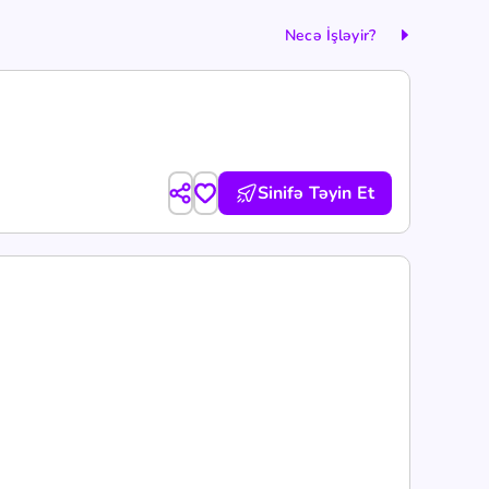
Necə İşləyir?
Sinifə Təyin Et